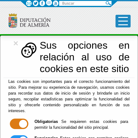
Buscar
×
Asistencia Municipios
Sus opciones en
relación al uso de
Menú Asistencia Municipios
cookies en este sitio
Inicio
-
Asistencia Municipios
- Enlaces de interés
Las cookies son importantes para el correcto funcionamiento del
sitio. Para mejorar su experiencia de navegación, usamos cookies
Enlaces de
para recordar sus datos de inicio de sesión y brindarle un inicio
seguro, recopilar estadísticas para optimizar la funcionalidad del
interés
sitio y ofrecerle contenido personalizado en función de sus
intereses.
Obligatorias
Se requieren estas cookies para
permitir la funcionalidad del sitio principal.
Encuesta de Infraestructura de las Entidades