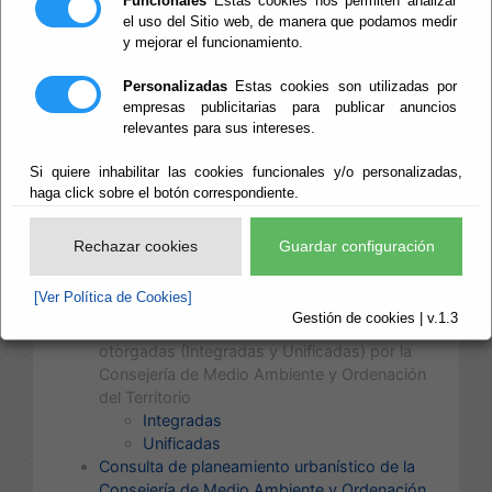
Funcionales
Estas cookies nos permiten analizar
Locales (E.I.E.L.) Diputación de Almería
el uso del Sitio web, de manera que podamos medir
Urbanismo en Red
y mejorar el funcionamiento.
Legislación consolidada
BOE Legislación
Personalizadas
Estas cookies son utilizadas por
Legislación consolidada del Instituto Andaluz
empresas publicitarias para publicar anuncios
de Administraciones Públicas
relevantes para sus intereses.
Web del Parlamento de Andalucía
Web del Código Técnico de la Edificación
Si quiere inhabilitar las cookies funcionales y/o personalizadas,
(CTE)
haga click sobre el botón correspondiente.
Web del Instituto de Estadística y Cartografía
de Andalucía
Rechazar cookies
Guardar configuración
Red de Información Ambiental (REDIAM) de la
Consejería de Medio Ambiente y Ordenación
[Ver Política de Cookies]
del Territorio de la Junta de Andalucía
Gestión de cookies | v.1.3
Consulta de Autorizaciones Ambientales
otorgadas (Integradas y Unificadas) por la
Consejería de Medio Ambiente y Ordenación
del Territorio
Integradas
Unificadas
Consulta de planeamiento urbanístico de la
Consejería de Medio Ambiente y Ordenación