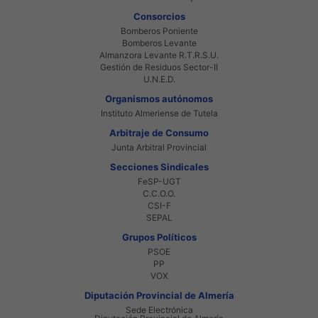
Consorcios
Bomberos Poniente
Bomberos Levante
Almanzora Levante R.T.R.S.U.
Gestión de Residuos Sector-II
U.N.E.D.
Organismos autónomos
Instituto Almeriense de Tutela
Arbitraje de Consumo
Junta Arbitral Provincial
Secciones Sindicales
FeSP-UGT
C.C.O.O.
CSI-F
SEPAL
Grupos Políticos
PSOE
PP
VOX
Diputación Provincial de Almería
Sede Electrónica